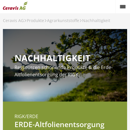
Ceravis AG
Produkte
Agrarkunststoffe
Nachhaltigkeit
te
e & Ölsaaten
NACHHALTIGKEIT
nschutz
Ressourcen schonende Produkte & die Erde-
Altfolienentsorgung der RIGK.
ttel
ittel
nststoffe
RIGK/ERDE
s Farm Station
ERDE-Altfolienentsorgung