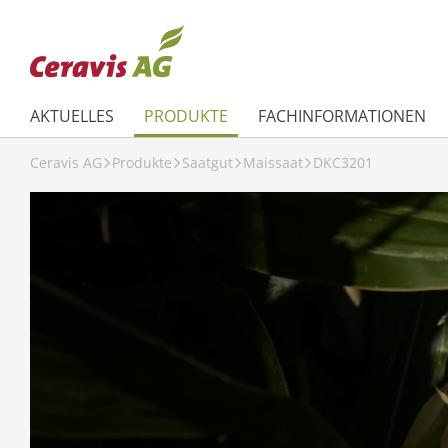
AKTUELLES
PRODUKTE
FACHINFORMATIONEN
Ceravis AG
Produkte
Saatgut
Maissaat
DKC3201