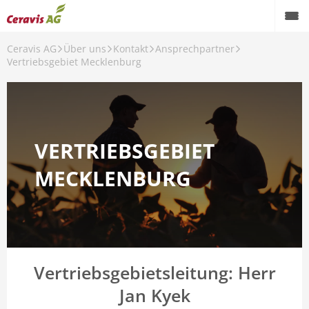
Ceravis AG
Über uns
Kontakt
Ansprechpartner
Vertriebsgebiet Mecklenburg
VERTRIEBSGEBIET
MECKLENBURG
Vertriebsgebietsleitung: Herr
Jan Kyek