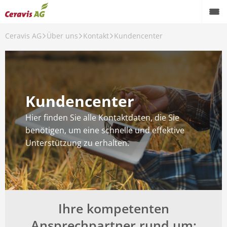
Ceravis AG
Über uns
Kontakt
Kundencenter
s
ehmen
Kundencenter
t
Hier finden Sie alle Kontaktdaten, die Sie
ads
benötigen, um eine schnelle und effektive
Unterstützung zu erhalten.
sum
hutzerklärung
blower Service
Ihre kompetenten
Einstellungen
Ansprechpartner rund um: